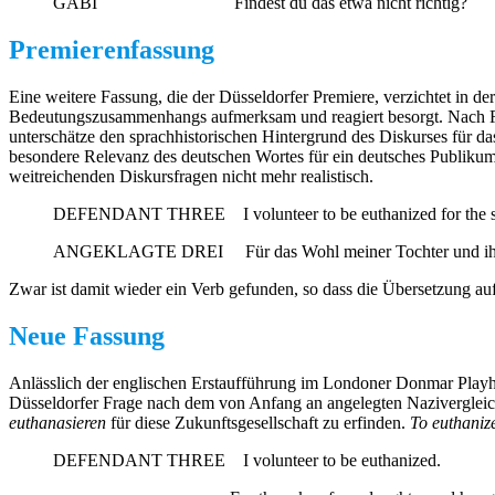
GABI Findest du das etwa nicht richtig?
Premierenfassung
Eine weitere Fassung, die der Düsseldorfer Premiere, verzichtet in d
Bedeutungszusammenhangs aufmerksam und reagiert besorgt. Nach Rü
unterschätze den sprachhistorischen Hintergrund des Diskurses für 
besondere Relevanz des deutschen Wortes für ein deutsches Publikum 
weitreichenden Diskursfragen nicht mehr realistisch.
DEFENDANT THREE I volunteer to be euthanized for the sak
ANGEKLAGTE DREI Für das Wohl meiner Tochter und ihre Gen
Zwar ist damit wieder ein Verb gefunden, so dass die Übersetzung au
Neue Fassung
Anlässlich der englischen Erstaufführung im Londoner Donmar Playhou
Düsseldorfer Frage nach dem von Anfang an angelegten Nazivergleich 
euthanasieren
für diese Zukunftsgesellschaft zu erfinden.
T
o euthaniz
DEFENDANT THREE I volunteer to be euthanized.