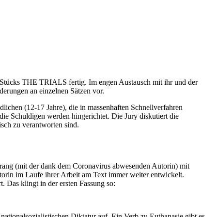
s Stücks THE TRIALS fertig. Im engen Austausch mit ihr und der
derungen an einzelnen Sätzen vor.
dlichen (12-17 Jahre), die in massenhaften Schnellverfahren
e Schuldigen werden hingerichtet. Die Jury diskutiert die
isch zu verantworten sind.
ng rang (mit der dank dem Coronavirus abwesenden Autorin) mit
torin im Laufe ihrer Arbeit am Text immer weiter entwickelt.
 Das klingt in der ersten Fassung so:
tionalsozialistischen Diktatur auf. Ein Verb zu Euthanasie gibt es