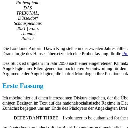
Probenphoto
DAS
TRIBUNAL,
Düsseldorf
Schauspielhaus
2021 | Foto:
Thomas
Rabsch
Die Londoner Autorin Dawn King stellte in der zweiten Jahreshälfte
Dramaturgie des Hauses übersetzte ich eine Probenfassung für die
Pr
Das Stück ist ungefähr im Jahr 2050 nach einer eingetretenen Klimaka
Angeklagte ihrer Elterngeneration nach deren Verantwortung für den 
Argumente der Angeklagten, die in drei Monologen ihre Positionen darl
Erste Fassung
Ich möchte hier auf einen interessanten Diskurs eingehen, der die Ü
einigen Bezügen im Text auf das nationalsozialistische Regime in Deut
Zunächst begegnet uns am Ende des Plädoyers der Angeklagten Drei ein
DEFENDANT THREE I volunteer to be euthanized for the sak
Im Deutschen zumindest ruft der Begriff
to euthanize
unweigerlich – ü