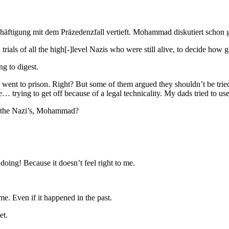
schäftigung mit dem Präzedenzfall vertieft. Mohammad diskutiert schon 
 the high[-]level Nazis who were still alive, to decide how guil
to digest.
. Right? But some of them argued they shouldn’t be tried like th
ike… trying to get off because of a legal technicality. My dads tried to use
Nazi’s, Mohammad?
ecause it doesn’t feel right to me.
en if it happened in the past.
t.