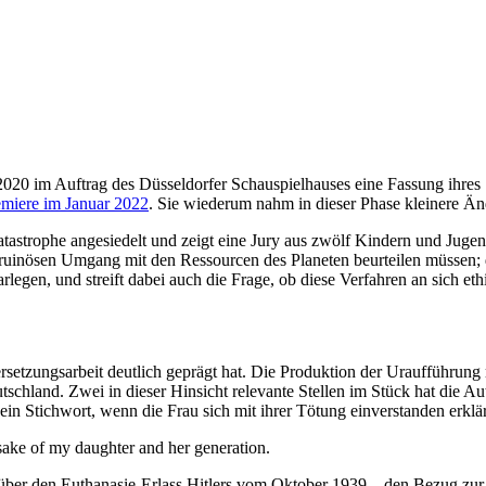
 2020 im Auftrag des Düsseldorfer Schauspielhauses eine Fassung ihre
emiere im Januar 2022
. Sie wiederum nahm in dieser Phase kleinere Än
tastrophe angesiedelt und zeigt eine Jury aus zwölf Kindern und Jugen
ruinösen Umgang mit den Ressourcen des Planeten beurteilen müssen; di
egen, und streift dabei auch die Frage, ob diese Verfahren an sich eth
bersetzungsarbeit deutlich geprägt hat. Die Produktion der Uraufführu
schland. Zwei in dieser Hinsicht relevante Stellen im Stück hat die Au
 Stichwort, wenn die Frau sich mit ihrer Tötung einverstanden erklärt.
e of my daughter and her generation.
ber den Euthanasie-Erlass Hitlers vom Oktober 1939 – den Bezug zur na