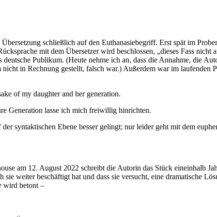
er Übersetzung schließlich auf den Euthanasiebegriff. Erst spät im Prob
cksprache mit dem Übersetzer wird beschlossen, „dieses Fass nicht 
das deutsche Publikum. (Heute nehme ich an, dass die Annahme, die Aut
nicht in Rechnung gestellt, falsch war.) Außerdem war im laufenden P
e of my daughter and her generation.
eration lasse ich mich freiwillig hinrichten.
f der syntaktischen Ebene besser gelingt; nur leider geht mit dem eu
se am 12. August 2022 schreibt die Autorin das Stück eineinhalb Jahre
sie weiter beschäftigt hat und dass sie versucht, eine dramatische Lös
e
wird betont –