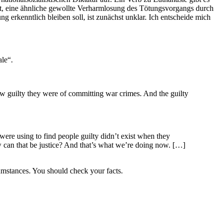
it, eine ähnliche gewollte Verharmlosung des Tötungsvorgangs durch
 erkenntlich bleiben soll, ist zunächst unklar. Ich entscheide mich
ale“.
uilty they were of committing war crimes. And the guilty
using to find people guilty didn’t exist when they
w can that be justice? And that’s what we’re doing now. […]
ances. You should check your facts.