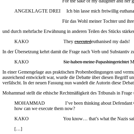
For the sake of my daughter and her gene
ANGEKLAGTE DREI Ich bin lasse mich freiwillig euthanas
Für das Wohl meiner Tochter und ihrer Ge
und durch mehrfache Erwähnung in anderen Teilen des Stücks stärker 
KAKO They
executed
euthanised my dads!
In der Übersetzung kehrt damit die Frage nach Verb und Substantiv z
KAKO
Sie haben meine Papashingerichtet
Me
In einer Gemengelage aus praktischen Probenbedingungen und vermut
ausreichend entwickelt war, wurde die Debatte über diesen Begriff u
verfälscht. In der neuen Fassung nun wandelt die Autorin diese Deb
Mohammad stellt die ethische Rechtmäßigkeit des Tribunals in Frage u
MOHAMMAD I’ve been thinking about Defendant One. About 
how can we execute them now?
KAKO You know… that’s what the Nazis said in t
[…]