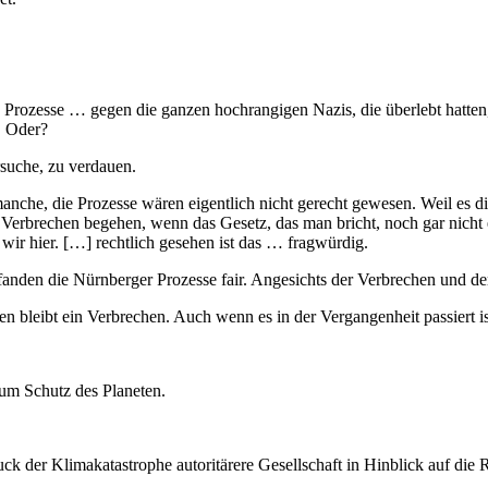
egen die ganzen hochrangigen Nazis, die überlebt hatten, um z
. Oder?
e, zu verdauen.
rozesse wären eigentlich nicht gerecht gewesen. Weil es die Gese
Verbrechen begehen, wenn das Gesetz, das man bricht, noch gar nicht e
ir hier. […] rechtlich gesehen ist das … fragwürdig.
ürnberger Prozesse fair. Angesichts der Verbrechen und der U
n Verbrechen. Auch wenn es in der Vergangenheit passiert is
hutz des Planeten.
uck der Klimakatastrophe autoritärere Gesellschaft in Hinblick auf die