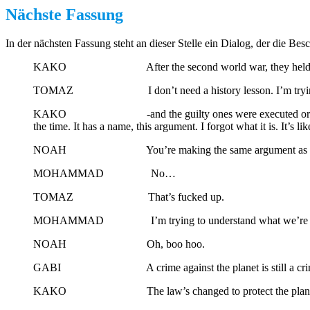
Nächste Fassung
In der nächsten Fassung steht an dieser Stelle ein Dialog, der die Be
KAKO After the second world war, they held trials of all
TOMAZ I don’t need a history lesson. I’m trying 
KAKO -and the guilty ones were executed or went to prison
the time. It has a name, this argument. I forgot what it is. It’s l
NOAH You’re making the same argument as the 
MOHAMMAD No…
TOMAZ That’s fucked up.
MOHAMMAD I’m trying to understand what we’re doing! B
NOAH Oh, boo hoo.
GABI A crime against the planet is still a crime. Ev
KAKO The law’s changed to protect the plane