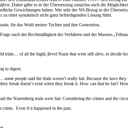
läfern
. Daher gäbe es in der Übersetzung zunächst auch die Möglichke
hiedliche Gewichtungen haben. Wie sehr der NS-Bezug in der Übersetzung
 zu einer syntaktisch nicht ganz befriedigenden Lösung führt.
, für das Wohl meiner Tochter und ihre Generation.
che Frage nach der Rechtmäßigkeit der Verfahren und der Massen-„Tribun
all the high[-]level Nazis that were still alive, to decide how g
to digest.
 said the trials weren’t really fair. Because the laws they were 
 they break doesn’t exist when they break it. How can that be fair? Ho
mberg trials were fair. Considering the crimes and the circumst
. Even if it happened in the past.
t.