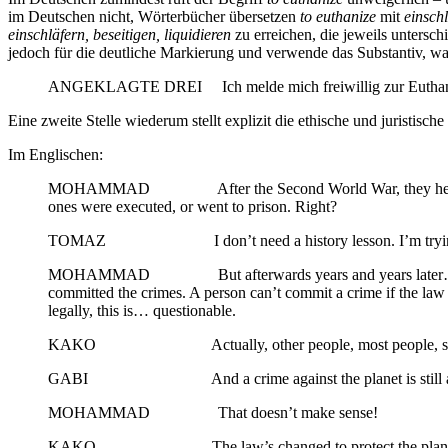
im Deutschen nicht, Wörterbücher übersetzen
to euthanize
mit
einsch
einschläfern, beseitigen, liquidieren
zu erreichen, die jeweils untersc
jedoch für die deutliche Markierung und verwende das Substantiv, was
ANGEKLAGTE DREI Ich melde mich freiwillig zur Euthanasie
Eine zweite Stelle wiederum stellt explizit die ethische und juristis
Im Englischen:
MOHAMMAD After the Second World War, they held trials… of 
ones were executed, or went to prison. Right?
TOMAZ I don’t need a history lesson. I’m trying 
MOHAMMAD But afterwards years and years later… some people
committed the crimes. A person can’t commit a crime if the law
legally, this is… questionable.
KAKO Actually, other people, most people, said the Nure
GABI And a crime against the planet is still a crime
MOHAMMAD That doesn’t make sense!
KAKO The law’s changed to protect the plane