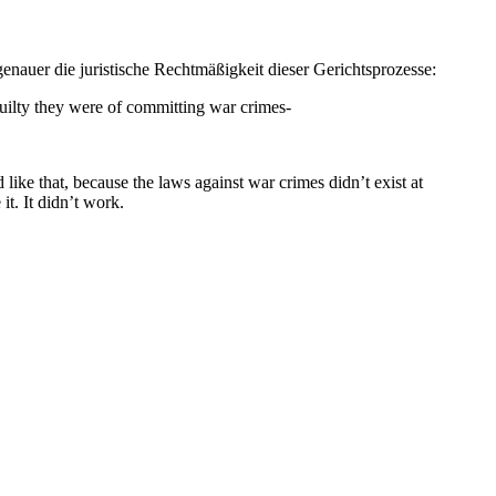
genauer die juristische Rechtmäßigkeit dieser Gerichtsprozesse:
ty they were of committing war crimes-
at, because the laws against war crimes didn’t exist at
 it. It didn’t work.