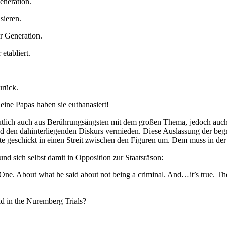
ration.
ieren.
neration.
etabliert.
urück.
ine Papas haben sie euthanasiert!
lich auch aus Berührungsängsten mit dem großen Thema, jedoch auch, 
nd den dahinterliegenden Diskurs vermieden. Diese Auslassung der begri
atte geschickt in einen Streit zwischen den Figuren um. Dem muss in 
nd sich selbst damit in Opposition zur Staatsräson:
what he said about not being a criminal. And…it’s true. These 
he Nuremberg Trials?