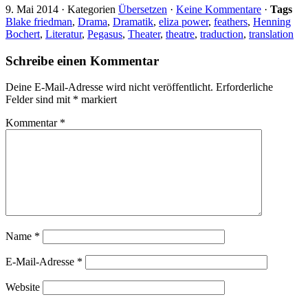
9. Mai 2014
·
Kategorien
Übersetzen
·
Keine Kommentare
·
Tags
Blake friedman
,
Drama
,
Dramatik
,
eliza power
,
feathers
,
Henning
Bochert
,
Literatur
,
Pegasus
,
Theater
,
theatre
,
traduction
,
translation
Schreibe einen Kommentar
Deine E-Mail-Adresse wird nicht veröffentlicht.
Erforderliche
Felder sind mit
*
markiert
Kommentar
*
Name
*
E-Mail-Adresse
*
Website