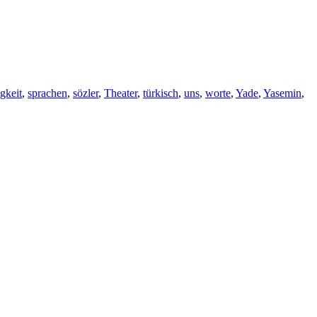
gkeit
,
sprachen
,
sözler
,
Theater
,
türkisch
,
uns
,
worte
,
Yade
,
Yasemin
,