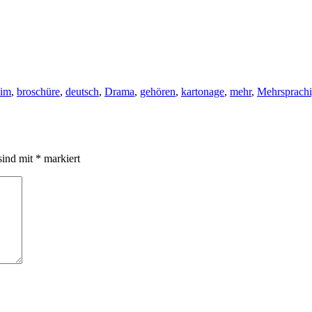
zim
,
broschüre
,
deutsch
,
Drama
,
gehören
,
kartonage
,
mehr
,
Mehrsprachi
sind mit
*
markiert