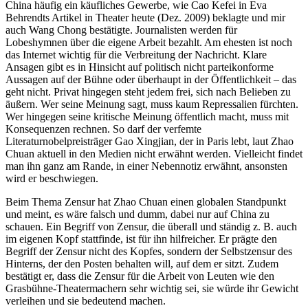
China häufig ein käufliches Gewerbe, wie Cao Kefei in Eva
Behrendts Artikel in Theater heute (Dez. 2009) beklagte und mir
auch Wang Chong bestätigte. Journalisten werden für
Lobeshymnen über die eigene Arbeit bezahlt. Am ehesten ist noch
das Internet wichtig für die Verbreitung der Nachricht. Klare
Ansagen gibt es in Hinsicht auf politisch nicht parteikonforme
Aussagen auf der Bühne oder überhaupt in der Öffentlichkeit – das
geht nicht. Privat hingegen steht jedem frei, sich nach Belieben zu
äußern. Wer seine Meinung sagt, muss kaum Repressalien fürchten.
Wer hingegen seine kritische Meinung öffentlich macht, muss mit
Konsequenzen rechnen. So darf der verfemte
Literaturnobelpreisträger Gao Xingjian, der in Paris lebt, laut Zhao
Chuan aktuell in den Medien nicht erwähnt werden. Vielleicht findet
man ihn ganz am Rande, in einer Nebennotiz erwähnt, ansonsten
wird er beschwiegen.
Beim Thema Zensur hat Zhao Chuan einen globalen Standpunkt
und meint, es wäre falsch und dumm, dabei nur auf China zu
schauen. Ein Begriff von Zensur, die überall und ständig z. B. auch
im eigenen Kopf stattfinde, ist für ihn hilfreicher. Er prägte den
Begriff der Zensur nicht des Kopfes, sondern der Selbstzensur des
Hinterns, der den Posten behalten will, auf dem er sitzt. Zudem
bestätigt er, dass die Zensur für die Arbeit von Leuten wie den
Grasbühne-Theatermachern sehr wichtig sei, sie würde ihr Gewicht
verleihen und sie bedeutend machen.