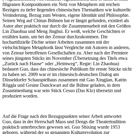
filigranen Kompositionen ein Netz von Metaphern mit reichen
Bezügen zu tiefer liegenden chinesischen Thematiken wie kulturelle
Veränderung, Bezug zum Westen, eigene Identität und Philosophie.
Seinen Weg auf Chinas Bühnen hat er längst gefunden, existiert als
Autor aber praktisch nur durch die Zusammenarbeit mit den Größen
Lin Zhaohua und Meng Jinghui. Er weiß, welche Geschichten er
erzählen kann, um bei der Zensur durchzukommen. Die
hochartifizielle Dichte seiner Arbeiten zusammen mit der
vielschichtigen Metaphorik lässt Vergleiche mit Autoren in anderen,
von Zensur betroffenen Gesellschaften zu. Aber nach der Premiere
seines jüngsten Stücks im November (Übersetzung des Titels etwa
„Zurück nach Hause“ oder „Heimweg“, Regie: Lin Zhaohua)
bedauert Guo, dass das chinesische Publikum für ernste Stücke nicht
zu haben sei. 2009 war er im chinesisch-deutschen Dialog am
Düsseldorfer Schauspielhaus zusammen mit Gao Xingjian, Katrin
Röggla und Gesine Danckwart auf die Bühne geladen, in dem
Zusammenhang war sein Stück Cesuo (Das Klo) übersetzt und
produziert worden.
Auf die Frage nach den Bezugspunkten seiner Arbeit antwortet
Guo, dass in der Herrschaft Maos und Dengs die Theatertradition
praktisch unterbrochen gewesen sei. Guo Shixing wurde 1953
geboren, während der so genannten Kulturrevolution zur