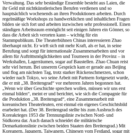
Verwaltung. Das sehr beständige Ensemble besteht aus Laien, die
ihr Geld mit nichtkünstlerischen Berufen verdienen und so
hauptsächlich wochenends an ihren Produktionen arbeiten. Durch
regelmäßige Workshops zu handwerklichen und inhaltlichen Fragen
bilden sie sich fort und arbeiten inzwischen sehr professionell. Einen
ständigen Arbeitsraum ermöglicht seit einigen Jahren ein Gönner, so
dass die Arbeit sich verorten kann – wichtig für ein
Stammpublikum. Die Theaterbühnen Chinas interessieren Zhao
überhaupt nicht. Er wirft sich mit mehr Kraft, als er hat, in seine
Berufung und sorgt für internationale Zusammenarbeiten und vor
allem für Auftrittsmöglichkeiten und Tourneen in der Provinz – in
Werkshallen, Lagerräumen, sogar auf Baustellen. Zhao Chuan reist
sehr viel herum. Bei unserem Gespräch kam er gerade aus Beijing
und flog am nächsten Tag, trotz starker Rückenschmerzen, schon
wieder nach Tokyo, wo seine Arbeit mit Partnern fortgesetzt wurde,
die er mit „38. Breitengrad“ vor mehreren Jahren begonnen hat.
„Wenn wir über Geschichte sprechen wollen, müssen wir uns erst
einmal bilden“, meint er und berichtet, wie sich die Compagnie für
die Produktion „38. Breitengrad“, eine Zusammenarbeit mit
koreanischen Theaterleuten, erst einmal ein eigenes Geschichtsbild
erarbeitet hat. (Der 38. Breitengrad stellte bis zum Ausbruch des
Koreakrieges 1953 die Trennungslinie zwischen Nord- und
Südkorea dar. Auch danach schneidet die militärische
Demarkationslinie zwischen beiden Staaten den Breitengrad.) Mit
Koreanern, Japanern, Taiwanern, Chinesen vom Festland, sogar mit