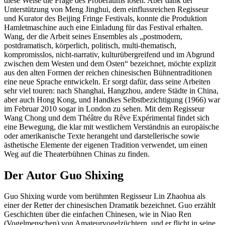
diese Weise die Frage des Proberaums lösen. Aber dank der
Unterstützung von Meng Jinghui, dem einflussreichen Regisseur
und Kurator des Beijing Fringe Festivals, konnte die Produktion
Hamletmaschine auch eine Einladung für das Festival erhalten.
Wang, der die Arbeit seines Ensembles als „postmodern,
postdramatisch, körperlich, politisch, multi-thematisch,
kompromisslos, nicht-narrativ, kulturübergreifend und im Abgrund
zwischen dem Westen und dem Osten“ bezeichnet, möchte explizit
aus den alten Formen der reichen chinesischen Bühnentraditionen
eine neue Sprache entwickeln. Er sorgt dafür, dass seine Arbeiten
sehr viel touren: nach Shanghai, Hangzhou, andere Städte in China,
aber auch Hong Kong, und Handkes Selbstbezichtigung (1966) war
im Februar 2010 sogar in London zu sehen. Mit dem Regisseur
Wang Chong und dem Théâtre du Rêve Expérimental findet sich
eine Bewegung, die klar mit westlichem Verständnis an europäische
oder amerikanische Texte herangeht und darstellerische sowie
ästhetische Elemente der eigenen Tradition verwendet, um einen
Weg auf die Theaterbühnen Chinas zu finden.
Der Autor Guo Shixing
Guo Shixing wurde vom berühmten Regisseur Lin Zhaohua als
einer der Retter der chinesischen Dramatik bezeichnet. Guo erzählt
Geschichten über die einfachen Chinesen, wie in Niao Ren
(Vogelmenschen) von Amateurvogelzüchtern, und er flicht in seine