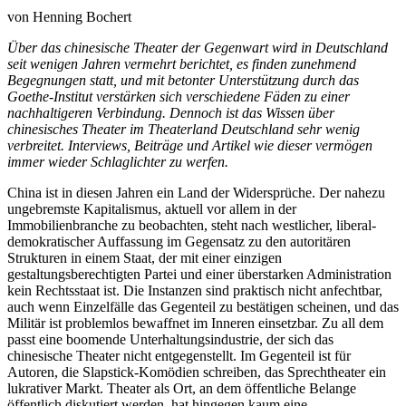
von Henning Bochert
Über das chinesische Theater der Gegenwart wird in Deutschland
seit wenigen Jahren vermehrt berichtet, es finden zunehmend
Begegnungen statt, und mit betonter Unterstützung durch das
Goethe-Institut verstärken sich verschiedene Fäden zu einer
nachhaltigeren Verbindung. Dennoch ist das Wissen über
chinesisches Theater im Theaterland Deutschland sehr wenig
verbreitet. Interviews, Beiträge und Artikel wie dieser vermögen
immer wieder Schlaglichter zu werfen.
China ist in diesen Jahren ein Land der Widersprüche. Der nahezu
ungebremste Kapitalismus, aktuell vor allem in der
Immobilienbranche zu beobachten, steht nach westlicher, liberal-
demokratischer Auffassung im Gegensatz zu den autoritären
Strukturen in einem Staat, der mit einer einzigen
gestaltungsberechtigten Partei und einer überstarken Administration
kein Rechtsstaat ist. Die Instanzen sind praktisch nicht anfechtbar,
auch wenn Einzelfälle das Gegenteil zu bestätigen scheinen, und das
Militär ist problemlos bewaffnet im Inneren einsetzbar. Zu all dem
passt eine boomende Unterhaltungsindustrie, der sich das
chinesische Theater nicht entgegenstellt. Im Gegenteil ist für
Autoren, die Slapstick-Komödien schreiben, das Sprechtheater ein
lukrativer Markt. Theater als Ort, an dem öffentliche Belange
öffentlich diskutiert werden, hat hingegen kaum eine