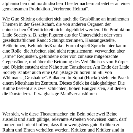
afghanischen und nordindischen Theatermachern arbeitet er an einer
gemeinsamen Produktion „Verlorene Heimat“.
Wie Guo Shixing orientiert sich auch die Grasbühne an imminenten
Themen in der Gesellschaft, die von anderen Organen der
chinesischen Öffentlichkeit nicht abgebildet werden. Die Produktion
Little Society z. B. zeigt Figuren aus der Unterschicht oder vom
gesellschaftlichen Rand: Schuhputzerinnen, Hausangestellte,
Bettlerinnen, Behinderte/Kranke. Formal spielt Sprache hier kaum
eine Rolle, die Arbeiten sind nicht requisitenarm, verwenden aber
„arme“ Requisiten, gefundene oder von zuhause mitgebrachte
Gegenstände, und über die Betonung des Verhältnisses von Körper
und Objekt entsteht eine Nähe zum Tanztheater. Am Ende der Little
Society ist aber auch eine (An-)Klage zu hören im Stil von
Whitmans „Grashalme“-Balladen. In Squat (Hocke) steht ein Paar in
einem Mietshaus im Zentrum. Dieses Stück ist dialoghaltiger. Die
Bühne besteht aus zwei schlichten, hohen Baugerüsten, auf denen
die Darsteller z. T. waghalsige Manöver ausführen.
Wer sich, wie diese Theatermacher, ein Bein oder zwei Beine
ausreißt und auch gültige, relevante Arbeiten vorweisen kann, darf
immer noch nicht hoffen, dass ihm wenigstens gute Kritiken zu
Ruhm und Ehren verhelfen werden. Kritiken und Kritiker sind in