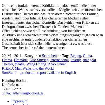
Ohne eine funktionierende Kritikkultur jedoch entfällt die in der
westlichen Welt so selbstverständliche Möglichkeit zum öffentlichen
Diskurs über Theater und das Reflektieren nicht nur über Formen,
sondern auch über Inhalte. Die chinesischen Medien stehen
insgesamt unter staatlicher Kontrolle. Das Fehlen von Kritiken als
Dialogmedium zwischen Theaterschaffenden, Medien und
Öffentlichkeit sowie die Einschränkung von inhaltlichen
Ausdrucksmöglichkeiten durch Verwaltungsvorgänge fügt sich so in
eine nachhaltig unterbundene Reflektion der chinesischen
Gesellschaft über sich selbst. Nichts weniger ist es, was diese
Theatermacher in ihrer Arbeit unternehmen.
20. Mai 2011
·
Kategorien
Schreiben
·
·
Tags
Beijing
,
China
,
Drama
,
Dramatik
,
Guo Shixing
,
international
,
Peking
,
shanghai
,
Theater
,
theatre
,
Wang Chong
,
Zhao Chuan
Kritik A Man Walks into the World
SumSum² – production report available in English
Henning Bochert
Kiefholzstr. 1
12435 Berlin
contact@henningbochert.de
Impressum