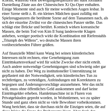
scheint, während viele Bewegungssequenzen der stark formalen
Darstellung Zitate aus der Chinesischen Xi Qu-Oper enthalten.
Einige Momente sind auch für meine westlichen Augen lesbar. In
einer Szene stellt z. B. ein kleines Mädchen quasi zufällig mit
Spielzeugpanzern die berühmte Szene auf dem Tiananmen nach, als
sich der einzelne Zivilist vor die chinesischen Panzer stellte. Das
schlägt eine Brücke und berührt. Komisch wirken koreanische
Massen, die beim Tod von Kim Il Sung landesweite Klagen
anheben, weniger poetisch wirkt die Kombination mit Riefenstahls
„Triumph des Willens“, wo deutsche Massen ihren
vorüberziehenden Führer grüßen.
Auf finanzielle Mittel kann Wang bei seinen künstlerischen
Interessen nicht rechnen, eine Genehmigung zum
Eintrittskartenverkauf wird für solche Zwecke eher nicht erteilt.
Auch andere notwendige Genehmigungen sind schwierig oder gar
nicht zu haben. Der Weg zu institutioneller Unterstützung ist
gepflastert mit der Notwendigkeit, sein künstlerisches Tun zu
rechtfertigen, zu verteidigen, Anfeindungen mit Korrekturen zu
begegnen und Änderungsvorschläge anzunehmen. Wer das nicht
will, muss ohne öffentliches Geld auskommen und darf keine
Eintrittsgelder erheben. Hamletmaschine ist in Fluren von
Privatgebäuden geprobt worden, in Wohntürmen, wo zu später
Stunde und ganz oben nicht so viele Bewohner vorbeikommen.
Wang berichtet, dass sie durchaus nicht die Einzigen seien, die auf