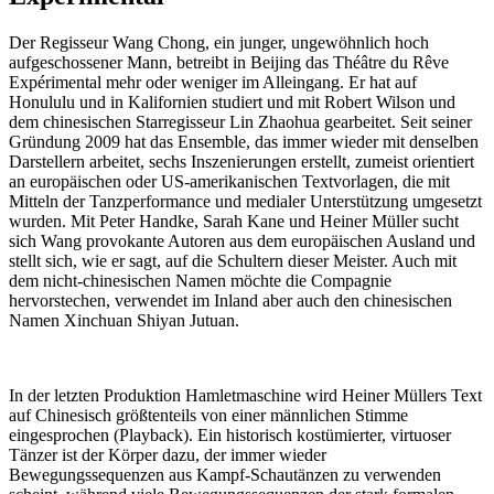
Der Regisseur Wang Chong, ein junger, ungewöhnlich hoch
aufgeschossener Mann, betreibt in Beijing das Théâtre du Rêve
Expérimental mehr oder weniger im Alleingang. Er hat auf
Honululu und in Kalifornien studiert und mit Robert Wilson und
dem chinesischen Starregisseur Lin Zhaohua gearbeitet. Seit seiner
Gründung 2009 hat das Ensemble, das immer wieder mit denselben
Darstellern arbeitet, sechs Inszenierungen erstellt, zumeist orientiert
an europäischen oder US-amerikanischen Textvorlagen, die mit
Mitteln der Tanzperformance und medialer Unterstützung umgesetzt
wurden. Mit Peter Handke, Sarah Kane und Heiner Müller sucht
sich Wang provokante Autoren aus dem europäischen Ausland und
stellt sich, wie er sagt, auf die Schultern dieser Meister. Auch mit
dem nicht-chinesischen Namen möchte die Compagnie
hervorstechen, verwendet im Inland aber auch den chinesischen
Namen Xinchuan Shiyan Jutuan.
In der letzten Produktion Hamletmaschine wird Heiner Müllers Text
auf Chinesisch größtenteils von einer männlichen Stimme
eingesprochen (Playback). Ein historisch kostümierter, virtuoser
Tänzer ist der Körper dazu, der immer wieder
Bewegungssequenzen aus Kampf-Schautänzen zu verwenden