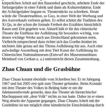
körperlichen Arbeit auf den Bauernhof geschickt, arbeitete Ende der
Siebzigerjahre in einer Fabrik und dann als Kulturredakteur. Ende
der Achtzigerjahre begann er, Theaterstücke zu schreiben. Heute
würde die Theatertradition, so Guo, in einer Welt der Werbung und
des Ausverkaufs verloren gehen. Er selbst schätzt die Tradition des
Xi Qu, in der schon die formale Freiheit des Erzählers hinsichtlich
Raum und Zeit gegeben war. Aktuell hält er für das chinesische
Theater die Einflüsse der Aufklärung für besonders wichtig, von
denen wichtige Werke auch aus Deutschland gekommen seien.
Vielleicht entsprechend dazu richtet sich das Goethe-Institut im
nächsten Jahr genau auf das Thema Aufklärung hin aus. Auch eine
aufwändige Ausstellung mit dem Titel Kunst der Aufklärung im
Chinesischen Nationalmuseum (Entwurf des Museumsumbaus:
Meinhard von Gerkan u. a.) unterstreicht diesen Zusammenhang.
Zhao Chuan und die Grasbühne
Zhao Chuan kommt ebenfalls vom Schreiben her. Er ist Jahrgang
1967 und hat 2005 erst spät zum Theater gefunden. Beim Kontakt
mit dem Theater des Volkes in Beijing hatte er um die
Jahrtausendwende gemerkt, dass das Theater als hierarchischer
Machtapparat mit „dem Volk“ nichts zu tun hatte. Daher ist er einen
Weg abseits der Apparate gegangen. Zhao Chuans Arbeit mit der
Grasbühne ist nur möglich ohne künstlerische Einschränkung durch