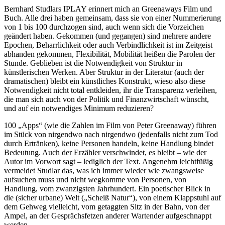
Bernhard Studlars IPLAY erinnert mich an Greenaways Film und
Buch. Alle drei haben gemeinsam, dass sie von einer Nummerierung
von 1 bis 100 durchzogen sind, auch wenn sich die Vorzeichen
geändert haben. Gekommen (und gegangen) sind mehrere andere
Epochen, Beharrlichkeit oder auch Verbindlichkeit ist im Zeitgeist
abhanden gekommen, Flexibilität, Mobilität heißen die Parolen der
Stunde. Geblieben ist die Notwendigkeit von Struktur in
künstlerischen Werken. Aber Struktur in der Literatur (auch der
dramatischen) bleibt ein künstliches Konstrukt, wieso also diese
Notwendigkeit nicht total entkleiden, ihr die Transparenz verleihen,
die man sich auch von der Politik und Finanzwirtschaft wünscht,
und auf ein notwendiges Minimum reduzieren?
100 „Apps“ (wie die Zahlen im Film von Peter Greenaway) führen
im Stück von nirgendwo nach nirgendwo (jedenfalls nicht zum Tod
durch Ertränken), keine Personen handeln, keine Handlung bindet
Bedeutung. Auch der Erzähler verschwindet, es bleibt – wie der
Autor im Vorwort sagt – lediglich der Text. Angenehm leichtfüßig
vermeidet Studlar das, was ich immer wieder wie zwangsweise
aufsuchen muss und nicht wegkomme von Personen, von
Handlung, vom zwanzigsten Jahrhundert. Ein poetischer Blick in
die (sicher urbane) Welt („Scheiß Natur“), von einem Klappstuhl auf
dem Gehweg vielleicht, vom getaggten Sitz in der Bahn, von der
Ampel, an der Gesprächsfetzen anderer Wartender aufgeschnappt
werden.