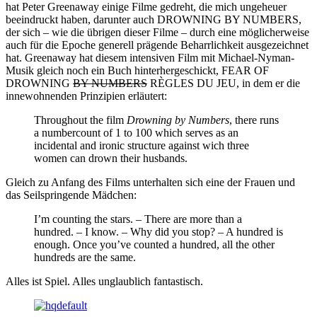
hat Peter Greenaway einige Filme gedreht, die mich ungeheuer
beeindruckt haben, darunter auch DROWNING BY NUMBERS,
der sich – wie die übrigen dieser Filme – durch eine möglicherweise
auch für die Epoche generell prägende Beharrlichkeit ausgezeichnet
hat. Greenaway hat diesem intensiven Film mit Michael-Nyman-
Musik gleich noch ein Buch hinterhergeschickt, FEAR OF
DROWNING
BY NUMBERS
RÈGLES DU JEU, in dem er die
innewohnenden Prinzipien erläutert:
Throughout the film
Drowning by Numbers
, there runs
a numbercount of 1 to 100 which serves as an
incidental and ironic structure against wich three
women can drown their husbands.
Gleich zu Anfang des Films unterhalten sich eine der Frauen und
das Seilspringende Mädchen:
I’m counting the stars. – There are more than a
hundred. – I know. – Why did you stop? – A hundred is
enough. Once you’ve counted a hundred, all the other
hundreds are the same.
Alles ist Spiel. Alles unglaublich fantastisch.