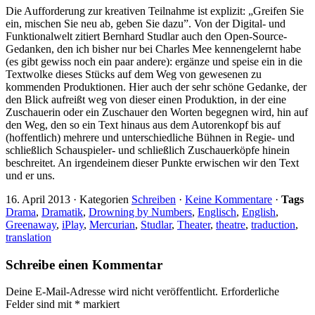
Die Aufforderung zur kreativen Teilnahme ist explizit: „Greifen Sie
ein, mischen Sie neu ab, geben Sie dazu”. Von der Digital- und
Funktionalwelt zitiert Bernhard Studlar auch den Open-Source-
Gedanken, den ich bisher nur bei Charles Mee kennengelernt habe
(es gibt gewiss noch ein paar andere): ergänze und speise ein in die
Textwolke dieses Stücks auf dem Weg von gewesenen zu
kommenden Produktionen. Hier auch der sehr schöne Gedanke, der
den Blick aufreißt weg von dieser einen Produktion, in der eine
Zuschauerin oder ein Zuschauer den Worten begegnen wird, hin auf
den Weg, den so ein Text hinaus aus dem Autorenkopf bis auf
(hoffentlich) mehrere und unterschiedliche Bühnen in Regie- und
schließlich Schauspieler- und schließlich Zuschauerköpfe hinein
beschreitet. An irgendeinem dieser Punkte erwischen wir den Text
und er uns.
16. April 2013
·
Kategorien
Schreiben
·
Keine Kommentare
·
Tags
Drama
,
Dramatik
,
Drowning by Numbers
,
Englisch
,
English
,
Greenaway
,
iPlay
,
Mercurian
,
Studlar
,
Theater
,
theatre
,
traduction
,
translation
Schreibe einen Kommentar
Deine E-Mail-Adresse wird nicht veröffentlicht.
Erforderliche
Felder sind mit
*
markiert