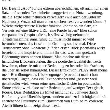
Der Begriff „App“ für die extrem übersichtlichen, oft auch nur einen
Satz umfassenden Texteinheiten suggeriert eine Nutzanwendung,
die die Texte selbst natürlich verweigern (wie auch der Autor im
Nachwort). Wozu soll man einen solchen Text verwenden können?
Welche zielgerichtete Nischenfunktion könnte so ein Satz, ein
Verweis auf eine fiktive URL, eine Parole haben? Eher schon
entspannt das Gespinst die sich selbst wichtig nehmende
Theatermaschine: ganz ruhig, du musst nicht immer so wild
herumbedeuten, das ist schon in Ordnung so, lass mal. Diese
Transparenz ohne Kohärenz (auf den ersten Blick jedenfalls) wirkt
befreiend und inspirierend, nimmt ihr das, was man goetzsch
Bedeutungsstress nennen könnte. Man möchte mit diesen
handlichen Brocken spielen, die die poetische Qualität der Texte
bewahren, ohne sie mit einer Bedeutung zu be- oder überfrachten,
die über sie selbst hinausgeht. Dieser Effekt von IPLAY straft meine
mehr Bemühungen als Überzeugungen (wovon ist man schon
überzeugt) Lügen, dass ein Text poetischer und „besser“ weil
gehaltvoller wird, wenn seine spezifische Dichte im poundschen
Sinne erhöht wird, also: mehr Bedeutung auf weniger Text gleich
Poesie. Dass Reduktion als Mittel nicht nur zu Schwere durch
Entfernung von Überflüssigem, sondern auch zu Leichtigkeit durch
entstehende Freiräume zum Einströmen von Luft (beim Vorlesen:
Atem) führen kann, zeigt dieser Text.