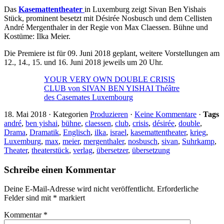
Das
Kasemattentheater
in Luxemburg zeigt Sivan Ben Yishais
Stück, prominent besetzt mit Désirée Nosbusch und dem Cellisten
André Mergenthaler in der Regie von Max Claessen. Bühne und
Kostüme: Ilka Meier.
Die Premiere ist für 09. Juni 2018 geplant, weitere Vorstellungen am
12., 14., 15. und 16. Juni 2018 jeweils um 20 Uhr.
YOUR VERY OWN DOUBLE CRISIS
CLUB von SIVAN BEN YISHAI Théâtre
des Casemates Luxembourg
18. Mai 2018
·
Kategorien
Produzieren
·
Keine Kommentare
·
Tags
andré
,
ben yishai
,
bühne
,
claessen
,
club
,
crisis
,
désirée
,
double
,
Drama
,
Dramatik
,
Englisch
,
ilka
,
israel
,
kasemattentheater
,
krieg
,
Luxemburg
,
max
,
meier
,
mergenthaler
,
nosbusch
,
sivan
,
Suhrkamp
,
Theater
,
theaterstück
,
verlag
,
übersetzer
,
übersetzung
Schreibe einen Kommentar
Deine E-Mail-Adresse wird nicht veröffentlicht.
Erforderliche
Felder sind mit
*
markiert
Kommentar
*