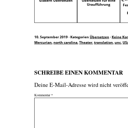
Gläsern Übersetzen
Übersetzen für eine
Uraufführung
Fe
10. September 2019
·
Kategorien
Übersetzen
·
Keine K
Mercurian
,
north carolina
,
Theater
,
translation
,
unc
,
US
SCHREIBE EINEN KOMMENTAR
Deine E-Mail-Adresse wird nicht veröffe
Kommentar
*