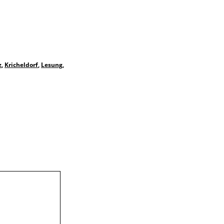
z
,
Kricheldorf
,
Lesung
,