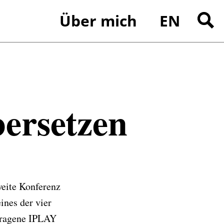
tzen
Über mich
EN
Suchen
nach:
ersetzen
weite Konferenz
ines der vier
rtragene IPLAY