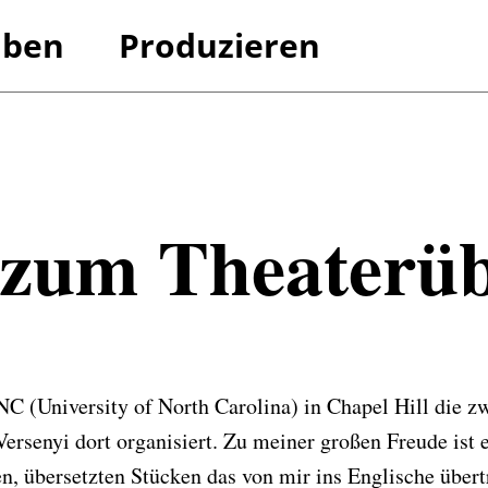
iben
Produzieren
Überse
Referenzen
Referenzen
zum Theater­üb
NC (University of North Carolina) in Chapel Hill die z
ersenyi dort organisiert. Zu meiner großen Freude ist e
en, übersetzten Stücken das von mir ins Englische übe