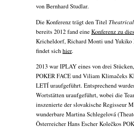
von Bernhard Studlar.
Die Konferenz trägt den Titel
Theatrical
bereits 2012 fand eine
Konferenz zu di
Kricheldorf, Richard Monti und Yukik
findet sich
hier
.
2013 war IPLAY eines von drei Stücken
POKER FACE und Viliam Klimačeks KIL
LETÍ uraufgeführt. Entsprechend wurden
Wortstätten uraufgeführt, wobei die Tea
inszenierte der slovakische Regisseur M
wunderbare Martina Schlegelová (Theate
Österreicher Hans Escher Kolečkos P