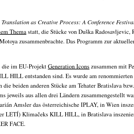
 Translation as Creative Process: A Conference Festival
esem Thema
statt, die Stücke von Duška Radosavljevic,
o Motoya zusammenbrachte. Das Programm zur aktuelle
, die im EU-Projekt
Generation Icons
zusammen mit Pet
L HILL entstanden sind. Es wurde am renommierten 
 die beiden anderen Stücke am Tehater Bratislava bzw
ms jeweils aus allen drei Ländern zusammengestellt wa
arián Amsler das österreichische IPLAY, in Wien inszen
r LETÍ) Klimačeks KILL HILL, in Bratislava inszenier
OKER FACE.