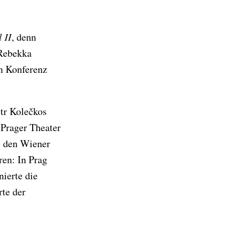
 II
, denn
 Rebekka
n Konferenz
r Kolečkos
Prager Theater
. den Wiener
ren: In Prag
ierte die
te der