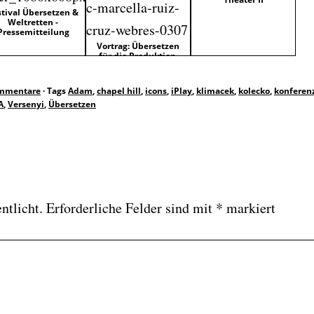
stival Übersetzen &
Weltretten -
Pressemitteilung
Vortrag: Übersetzen
für die Produktion.
Der…
ommentare
·
Tags
Adam
,
chapel hill
,
icons
,
iPlay
,
klimacek
,
kolecko
,
konferen
A
,
Versenyi
,
Übersetzen
ntlicht.
Erforderliche Felder sind mit
*
markiert