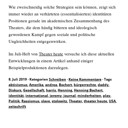
Wie zweischneidig solche Strategien sein können, zeigt sich
immer wieder an verhärteten (essentialisierten) identitären
EN
Positionen gerade im akademischen Zusammenhang des
Theaters, die dem häufig bitteren und ideologisch
gewordenen Kampf gegen soziale und politische
Ungleichheiten entgegenwirken.
Suchen
nach:
Im Juli-Heft von
Theater heute
versuche ich diese aktuellen
Entwicklungen in einem Artikel anhand einiger
Beispielproduktionen darzulegen.
8. Juli 2019
·
Kategorien
Schreiben
·
Keine Kommentare
·
Tags
aktivismus
,
Amerika
,
andrea
,
Bochert
,
bürgerrechte
,
daddy
,
Diskurs
,
Gesellschaft
,
harris
,
Henning
,
Henning Bochert
,
identität
,
international
,
jeremy
,
journal
,
minderheiten
,
play
,
Politik
,
Rassismus
,
slave
,
stolowitz
,
Theater
,
theater heute
,
USA
,
zeitschrift